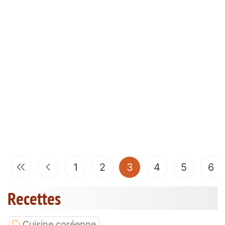
(current)
1
2
3
4
5
6
Recettes
Cuisine coréenne