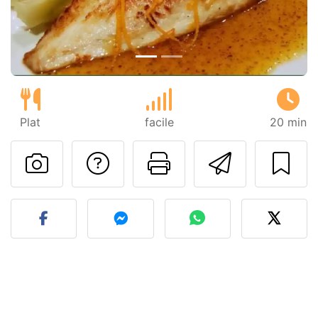
Plat
facile
20 min
Poser une question
Imprimer cet
Envoyer
Publier votre photo de cet