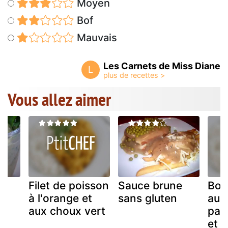
Moyen
Bof
Mauvais
Les Carnets de Miss Diane
L
Vous allez aimer
e
Filet de poisson
Sauce brune
Bon
à l'orange et
sans gluten
au
aux choux vert
pam
et c