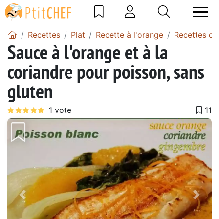
Recettes
Plat
Recette à l'orange
Recettes de
Sauce à l'orange et à la
coriandre pour poisson, sans
gluten
Précédent
Suiv