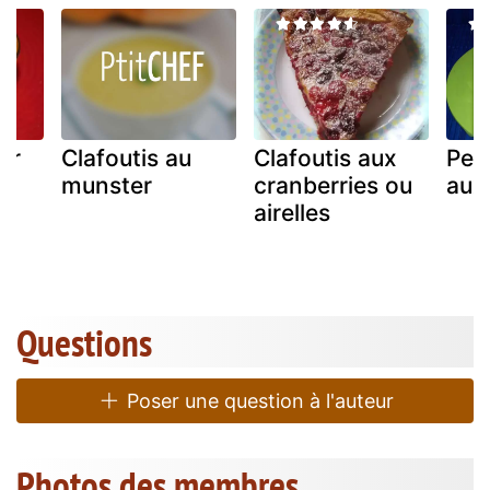
er
Clafoutis au
Clafoutis aux
Peti
munster
cranberries ou
aux
airelles
Questions
Poser une question à l'auteur
Photos des membres