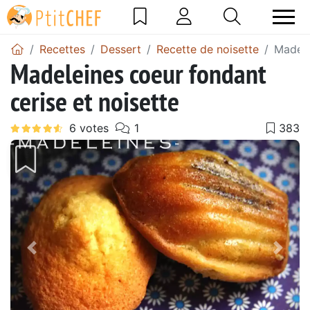
Recettes
Dessert
Recette de noisette
Madele
Madeleines coeur fondant
cerise et noisette
Précédent
Suiv