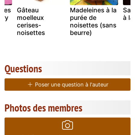
lées
Gâteau
Madeleines à la
Sab
rry
moelleux
purée de
à la
cerises-
noisettes (sans
noisettes
beurre)
Questions
Poser une question à l'auteur
Photos des membres