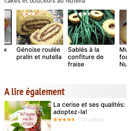
cakes et douceurs au Nutella
aux
Génoise roulée
Sablés à la
Muf
re
pralin et nutella
confiture de
fon
fraise
Nute
A lire également
La cerise et ses qualités:
adoptez-la!