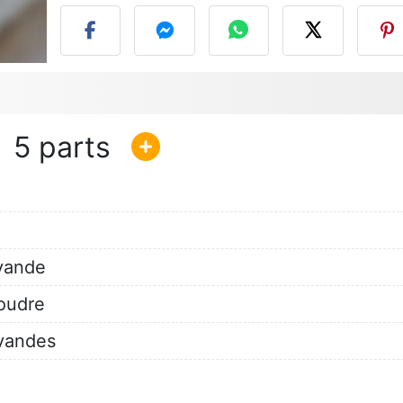
5
avande
poudre
avandes