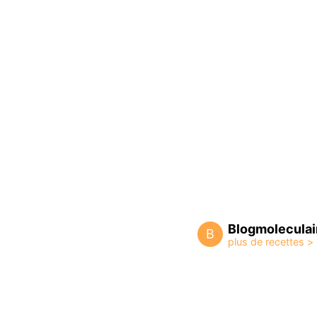
Blogmoleculai
B