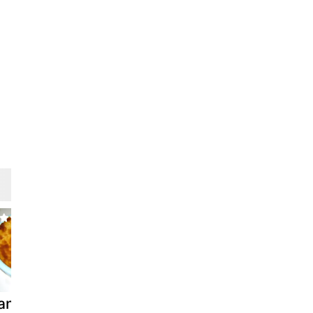
an de
Flan d'oursins
Flan