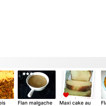
ois
Flan malgache
Maxi cake au
Fl