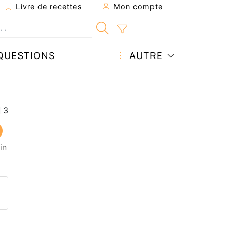
Livre de recettes
Mon compte
QUESTIONS
AUTRE
in
ecette à un ami
ette page
 une question à l'auteur
ublier votre photo de cette r