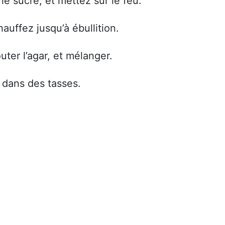
 le sucre, et mettez sur le feu.
auffez jusqu’à ébullition.
uter l’agar, et mélanger.
z dans des tasses.