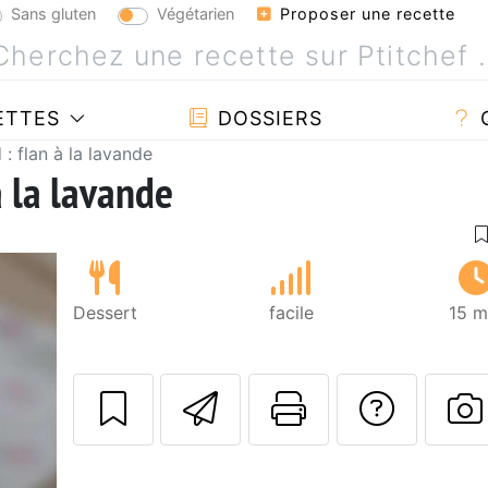
Sans gluten
Végétarien
Proposer une recette
ETTES
DOSSIERS
: flan à la lavande
à la lavande
Dessert
facile
15 m
Envoyer cette r
Imprimer c
Poser
P