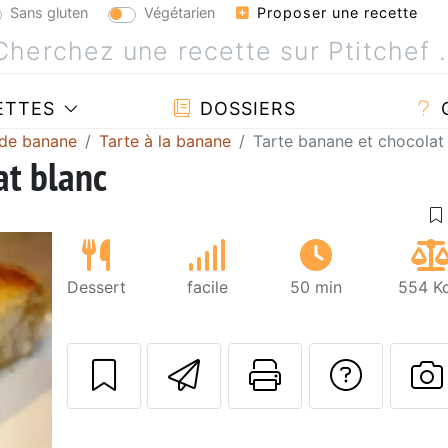
Sans gluten
Végétarien
Proposer une recette
ETTES
DOSSIERS
 de banane
Tarte à la banane
Tarte banane et chocolat
at blanc
Dessert
facile
50 min
554 Kc
Envoyer cette r
Imprimer c
Poser
P