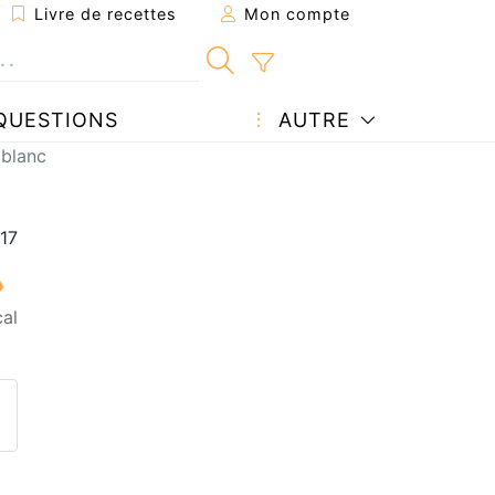
Livre de recettes
Mon compte
QUESTIONS
AUTRE
 blanc
al
ecette à un ami
ette page
 une question à l'auteur
ublier votre photo de cette r