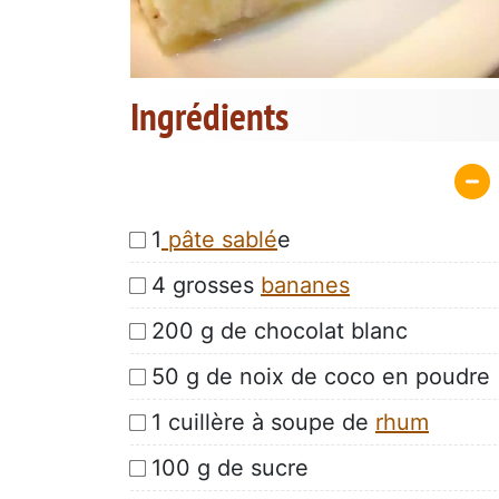
Ingrédients
1
pâte sablé
e
4 grosses
bananes
200 g de chocolat blanc
50 g de noix de coco en poudre
1 cuillère à soupe de
rhum
100 g de sucre