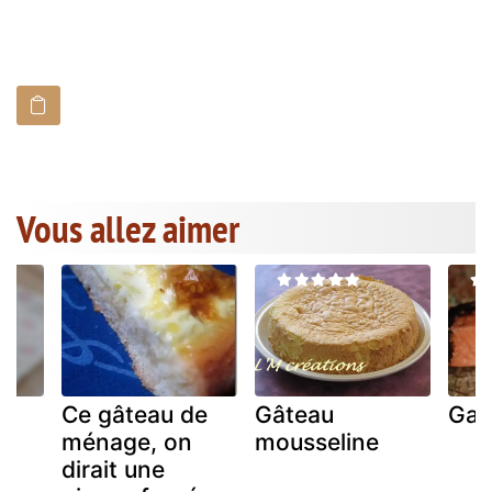
Vous allez aimer
oi
Ce gâteau de
Gâteau
Gat
ménage, on
mousseline
dirait une