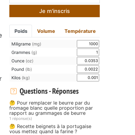
Je m'inscris
Poids
Volume
Température
e
Miligrame
(mg)
Grammes
(g)
Ounce
(oz)
Pound
(lb)
Kilos
(kg)
r
Questions - Réponses
🤔 Pour remplacer le beurre par du
fromage blanc quelle proportion par
rapport au grammages de beurre
1 réponse(s)
🤔 Recette beignets à la portugaise
vous mettez quand la farine ?