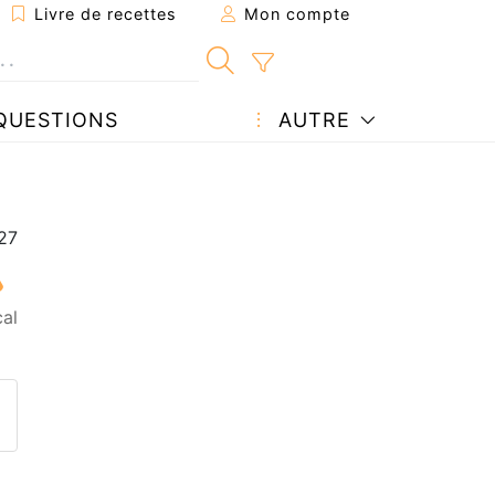
Livre de recettes
Mon compte
QUESTIONS
AUTRE
al
ecette à un ami
ette page
 une question à l'auteur
ublier votre photo de cette r