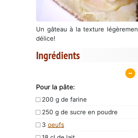
Un gâteau à la texture légèreme
délice!
Ingrédients
Pour la pâte:
200 g de farine
250 g de sucre en poudre
3
oeufs
18 cl de lait