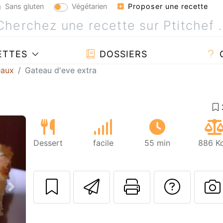
Sans gluten
Végétarien
Proposer une recette
ETTES
DOSSIERS
eaux
Gateau d'eve extra
Dessert
facile
55 min
886 Kc
Envoyer cette r
Imprimer c
Poser
Suivant
P