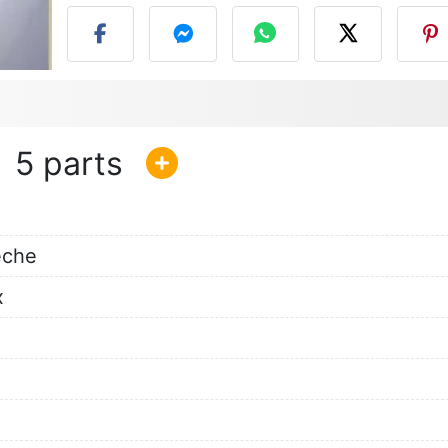
5
èche
x