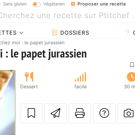
Sans gluten
Végétarien
Proposer une recette
ETTES
DOSSIERS
chez moi : le papet jurassien
 : le papet jurassien
Dessert
facile
30 m
Envoyer cette r
Imprimer c
Poser
P