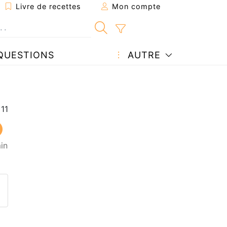
Livre de recettes
Mon compte
QUESTIONS
AUTRE
in
ecette à un ami
ette page
 une question à l'auteur
ublier votre photo de cette r