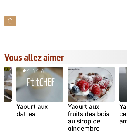
Vous allez aimer
Yaourt aux
Yaourt aux
Yao
®
dattes
fruits des bois
cer
au sirop de
ama
gingembre