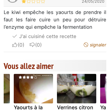
24/05/2020
Le kiwi empêche les yaourts de prendre il
faut les faire cuire un peu pour détruire
l’enzyme qui empêche la fermentation
J'ai cuisiné cette recette
I apreciate
I do not appreciate
signaler
Vous allez aimer
Yaourts à la
Verrines citron
Yaou