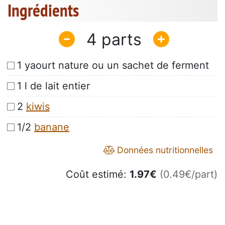
Ingrédients
4
1 yaourt nature ou un sachet de ferment
1 l de lait entier
2
kiwis
1/2
banane
Données nutritionnelles
Coût estimé:
1.97
€
(0.49€/part)