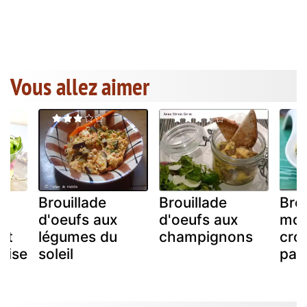
Vous allez aimer
Brouillade
Brouillade
Bro
d'oeufs aux
d'oeufs aux
mori
et
légumes du
champignons
crou
aise
soleil
pan