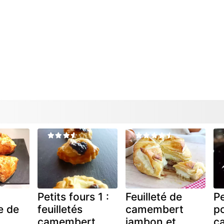
Petits fours 1 :
Feuilleté de
Pe
e de
feuilletés
camembert
p
camembert
jambon et
c