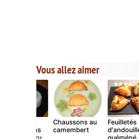
Vous allez aimer
Feuilleté aux
Chaussons au
Feuilletés
champignons
camembert
d'andouill
et jambon cru
guéméné,