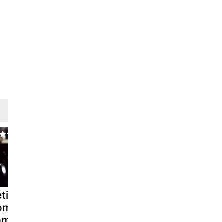
tit chausson
Poireaux au
Ballotins de
omme-
jambon cru
camembert
amembert
light...