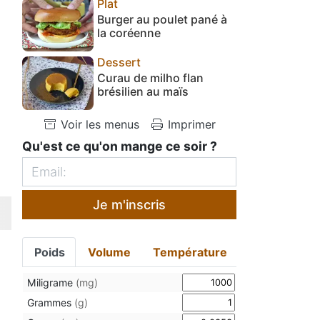
Plat
Burger au poulet pané à
la coréenne
Dessert
Curau de milho flan
brésilien au maïs
Voir les menus
Imprimer
Qu'est ce qu'on mange ce soir ?
Je m'inscris
Poids
Volume
Température
Miligrame
(mg)
Grammes
(g)