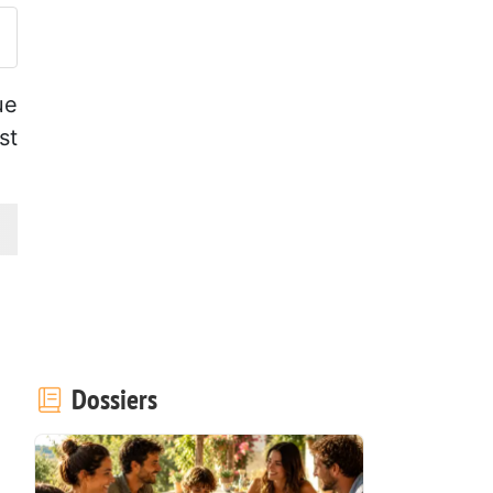
ue
st
Dossiers