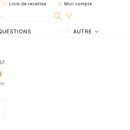
Livre de recettes
Mon compte
QUESTIONS
AUTRE
in
ecette à un ami
ette page
 une question à l'auteur
ublier votre photo de cette r