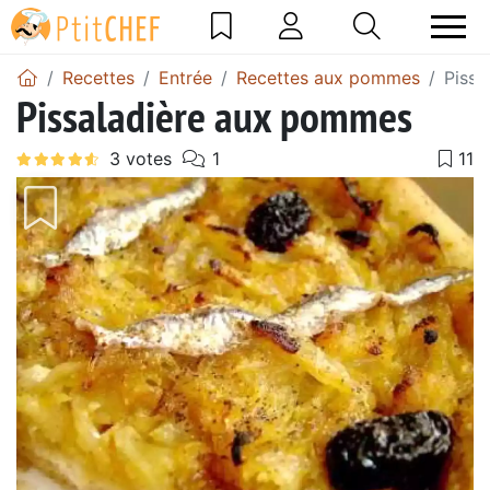
Recettes
Entrée
Recettes aux pommes
Pissa
Pissaladière aux pommes