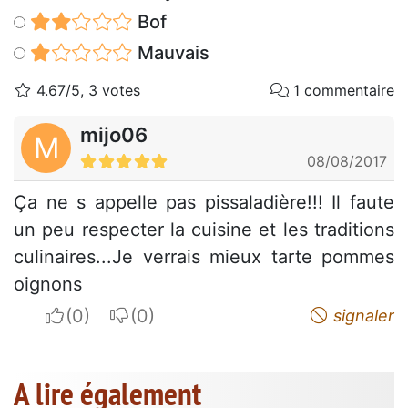
Bof
Mauvais
4.67/5, 3 votes
1 commentaire
mijo06
M
08/08/2017
Ça ne s appelle pas pissaladière!!! Il faute
un peu respecter la cuisine et les traditions
culinaires...Je verrais mieux tarte pommes
oignons
I apreciate
I do not appreciate
signaler
A lire également