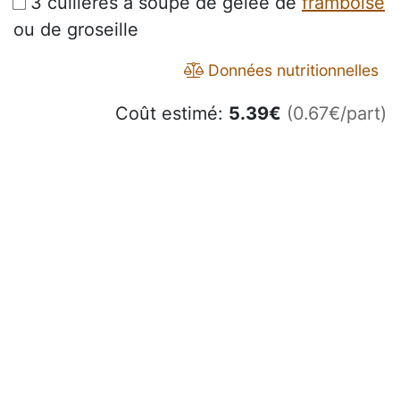
3 cuillères à soupe de gelée de
framboise
ou de groseille
Données nutritionnelles
Coût estimé:
5.39
€
(0.67€/part)