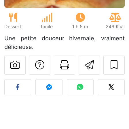
Dessert
facile
1 h 5 m
246 Kcal
Une petite douceur hivernale, vraiment
délicieuse.
Poser une question
Imprimer cet
Envoyer
Publier votre photo de cet