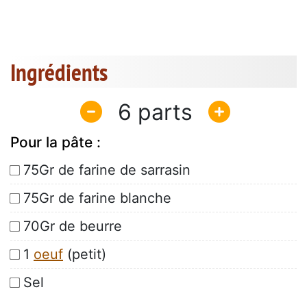
Ingrédients
6
Pour la pâte :
75Gr de farine de sarrasin
75Gr de farine blanche
70Gr de beurre
1
oeuf
(petit)
Sel