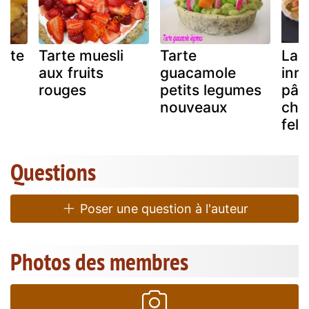
ette
Tarte muesli
Tarte
La 
aux fruits
guacamole
inra
rouges
petits legumes
pâte
nouveaux
chr
feld
Questions
Poser une question à l'auteur
Photos des membres