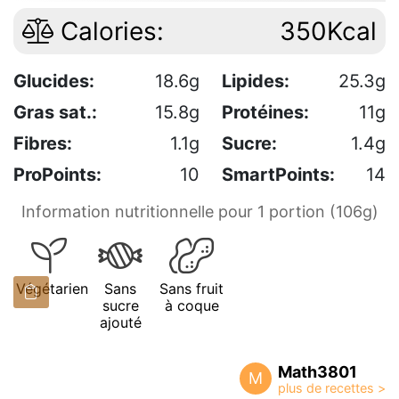
Calories:
350Kcal
Glucides:
18.6g
Lipides:
25.3g
Gras sat.:
15.8g
Protéines:
11g
Fibres:
1.1g
Sucre:
1.4g
ProPoints:
10
SmartPoints:
14
Information nutritionnelle pour 1 portion (106g)
Végétarien
Sans
Sans fruit
sucre
à coque
ajouté
Math3801
M