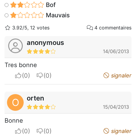
Bof
Mauvais
3.92/5, 12 votes
4 commentaires
anonymous
14/06/2013
Tres bonne
I apreciate
I do not appreciate
signaler
orten
O
15/04/2013
Bonne
I apreciate
I do not appreciate
signaler