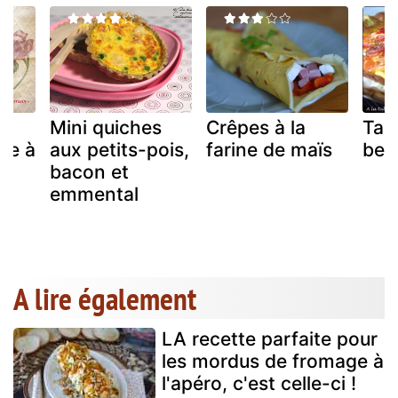
Mini quiches
Crêpes à la
Tar
he à
aux petits-pois,
farine de maïs
bea
bacon et
emmental
A lire également
LA recette parfaite pour
les mordus de fromage à
l'apéro, c'est celle-ci !