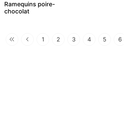
Ramequins poire-
chocolat
1
2
3
4
5
6