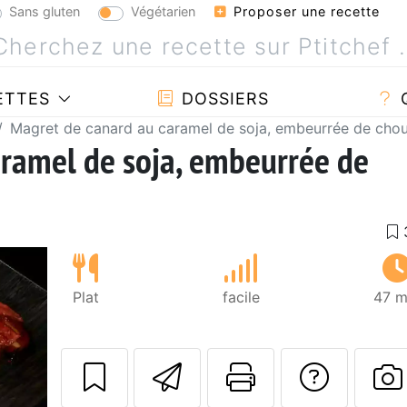
Sans gluten
Végétarien
Proposer une recette
ETTES
DOSSIERS
Magret de canard au caramel de soja, embeurrée de chou
ramel de soja, embeurrée de
Plat
facile
47 m
Envoyer cette r
Imprimer c
Poser