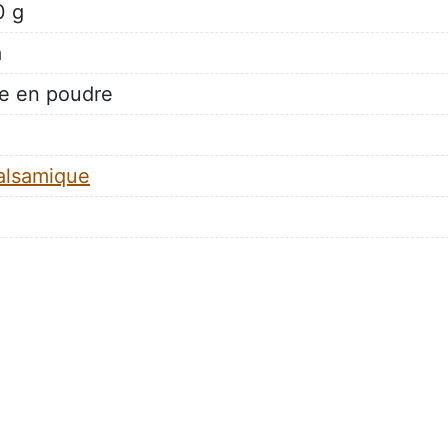
0 g
a
re en poudre
balsamique