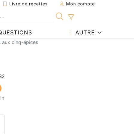
Livre de recettes
Mon compte
QUESTIONS
AUTRE
 aux cinq-épices
in
ecette à un ami
ette page
 une question à l'auteur