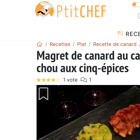
REC
Recettes
Plat
Recette de canard
Magret de canard au ca
chou aux cinq-épices