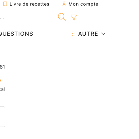
Livre de recettes
Mon compte
QUESTIONS
AUTRE
al
ecette à un ami
ette page
 une question à l'auteur
ublier votre photo de cette r