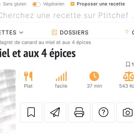
Sans gluten
Végétarien
Proposer une recette
ETTES
DOSSIERS
agret de canard au miel et aux 4 épices
el et aux 4 épices
Plat
facile
37 min
543 Kc
Envoyer cette r
Imprimer c
Poser
Suivant
P