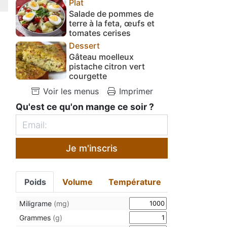
Plat
Salade de pommes de
terre à la feta, œufs et
tomates cerises
Dessert
Gâteau moelleux
pistache citron vert
courgette
Voir les menus
Imprimer
Qu'est ce qu'on mange ce soir ?
Je m'inscris
Poids
Volume
Température
Miligrame
(mg)
Grammes
(g)