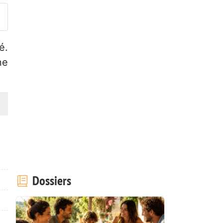
é.
ne
Dossiers