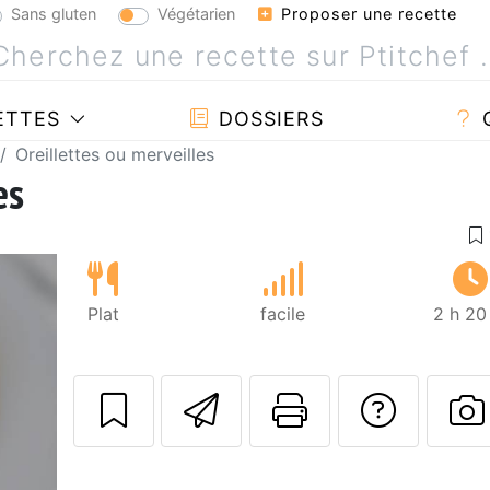
Sans gluten
Végétarien
Proposer une recette
ETTES
DOSSIERS
Oreillettes ou merveilles
es
Plat
facile
2 h 20
Envoyer cette r
Imprimer c
Poser
P