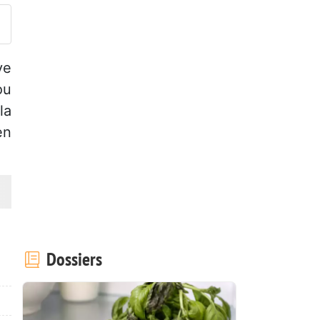
ve
ou
la
en
Dossiers