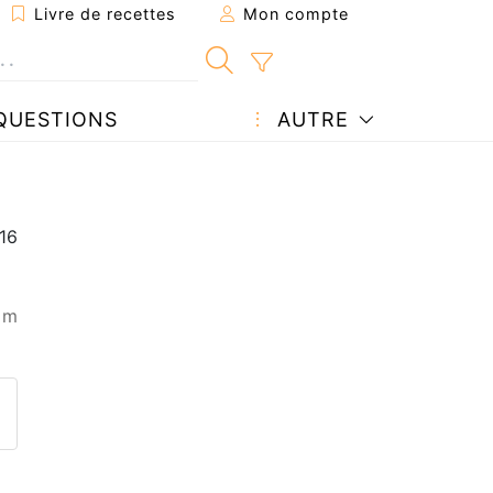
Livre de recettes
Mon compte
QUESTIONS
AUTRE
 m
ecette à un ami
ette page
 une question à l'auteur
ublier votre photo de cette r