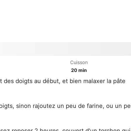
Cuisson
20 min
 des doigts au début, et bien malaxer la pâte
oigts, sinon rajoutez un peu de farine, ou un p
sez reposer 2 heures, couvert d'un torchon qui