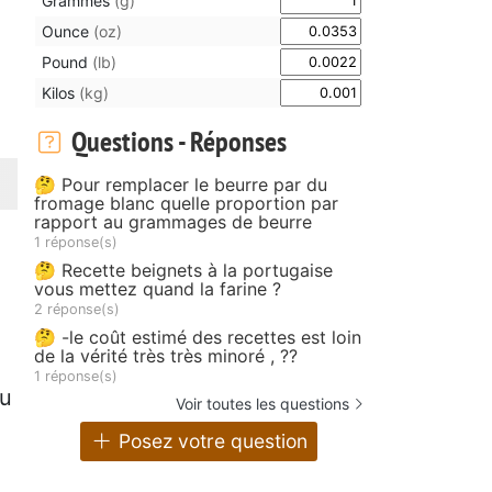
Grammes
(g)
Ounce
(oz)
Pound
(lb)
Kilos
(kg)
Questions - Réponses
🤔 Pour remplacer le beurre par du
fromage blanc quelle proportion par
rapport au grammages de beurre
1 réponse(s)
🤔 Recette beignets à la portugaise
vous mettez quand la farine ?
2 réponse(s)
🤔 -le coût estimé des recettes est loin
de la vérité très très minoré , ??
1 réponse(s)
eu
Voir toutes les questions
Posez votre question