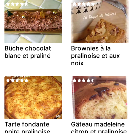
Bûche chocolat
Brownies à la
blanc et praliné
pralinoise et aux
noix
Tarte fondante
Gâteau madeleine
poire pralinoise
citron et pralinoise