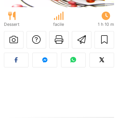
Dessert
facile
1 h 10 m
Poser une question
Imprimer cet
Envoyer
Publier votre photo de cet