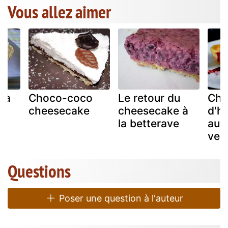
Vous allez aimer
 à
Choco-coco
Le retour du
Che
cheesecake
cheesecake à
d'h
e
la betterave
aux
ver
Questions
Poser une question à l'auteur