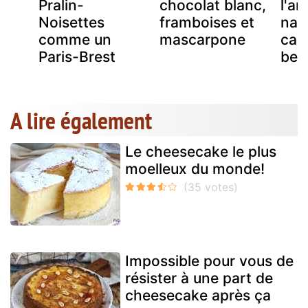
Pralin-
chocolat blanc,
l'a
Noisettes
framboises et
nap
comme un
mascarpone
car
Paris-Brest
beu
A lire également
Le cheesecake le plus
moelleux du monde!
Impossible pour vous de
résister à une part de
cheesecake après ça