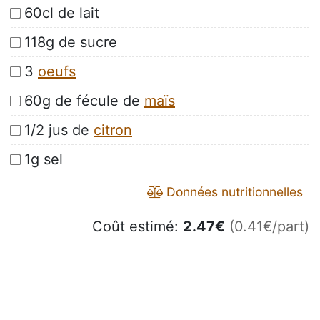
60cl de lait
118g de sucre
3
oeufs
60g de fécule de
maïs
1/2 jus de
citron
1g sel
Données nutritionnelles
Coût estimé:
2.47
€
(0.41€/part)