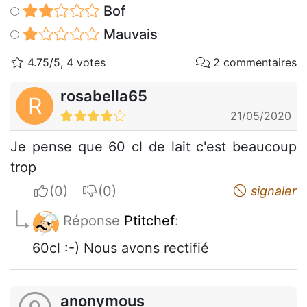
Bof
Mauvais
4.75/5, 4 votes
2 commentaires
rosabella65
R
21/05/2020
Je pense que 60 cl de lait c'est beaucoup
trop
I apreciate
I do not appreciate
signaler
Réponse
Ptitchef
:
60cl :-) Nous avons rectifié
anonymous