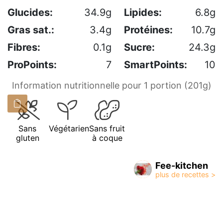
Glucides:
34.9g
Lipides:
6.8g
Gras sat.:
3.4g
Protéines:
10.7g
Fibres:
0.1g
Sucre:
24.3g
ProPoints:
7
SmartPoints:
10
Information nutritionnelle pour 1 portion (201g)
Sans
Végétarien
Sans fruit
gluten
à coque
Fee-kitchen