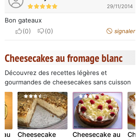
29/11/2014
Bon gateaux
I apreciate
I do not appreciate
signaler
Cheesecakes au fromage blanc
Découvrez des recettes légères et
gourmandes de cheesecakes sans cuisson
 au
Cheesecake
Cheesecake au
Che