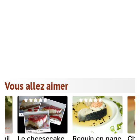
Vous allez aimer
ail
Le cheesecake
Requin en nage
Che