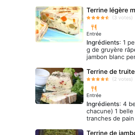
Terrine légère
Entrée
Ingrédients
: 1 p
g de gruyère râp
jambon blanc pers
Terrine de truit
Entrée
Ingrédients
: 4 b
chacune) 1 belle 
tranches de pain 
Terrine de jamb