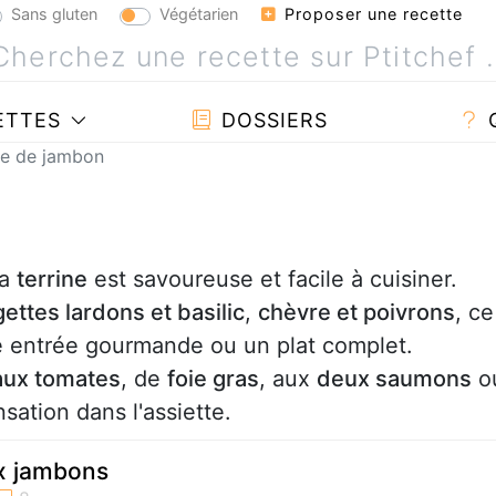
Sans gluten
Végétarien
Proposer une recette
ETTES
DOSSIERS
ne de jambon
la
terrine
est savoureuse et facile à cuisiner.
ettes lardons et basilic
,
chèvre et poivrons
, ce
e entrée gourmande ou un plat complet.
 aux tomates
, de
foie gras
, aux
deux saumons
o
sation dans l'assiette.
ux jambons