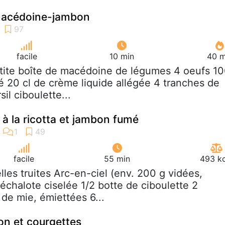
 macédoine-jambon
facile
10 min
40 m
etite boîte de macédoine de légumes 4 oeufs 1
é 20 cl de crème liquide allégée 4 tranches de
il ciboulette...
e à la ricotta et jambon fumé
facile
55 min
493 kc
elles truites Arc-en-ciel (env. 200 g vidées,
échalote ciselée 1/2 botte de ciboulette 2
de mie, émiettées 6...
on et courgettes