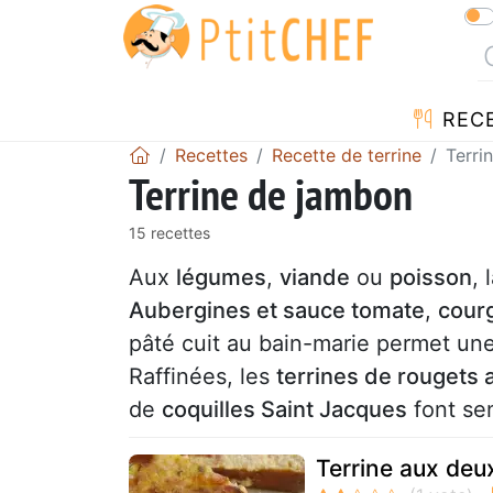
REC
Recettes
Recette de terrine
Terri
Terrine de jambon
15 recettes
Aux
légumes
,
viande
ou
poisson
, 
Aubergines et sauce tomate
,
courg
pâté cuit au bain-marie permet un
Raffinées, les
terrines de rougets
de
coquilles Saint Jacques
font sen
Terrine aux de