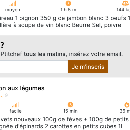
moyen
1 h 5 m
144 k
oireau 1 oignon 350 g de jambon blanc 3 oeufs 
llère à soupe de vin blanc Beurre Sel, poivre
 ?
Ptitchef
tous les matins
, insérez votre email.
Je m'inscris
bon aux légumes
facile
15 min
36 m
avets nouveaux 100g de fèves + 100g de petits
gnée d'épinards 2 carottes en petits cubes 1l