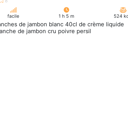
facile
1 h 5 m
524 kc
ranches de jambon blanc 40cl de crème liquide
anche de jambon cru poivre persil