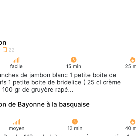
on
facile
15 min
25 m
ranches de jambon blanc 1 petite boite de
s 1 petite boite de bridelice ( 25 cl crème
 100 gr de gruyère rapé...
on de Bayonne à la basquaise
moyen
12 min
40 m