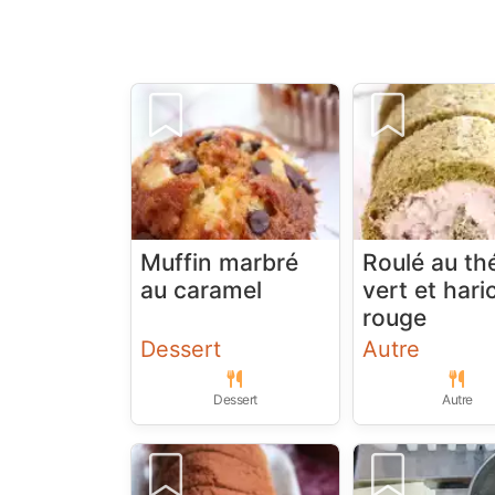
Muffin marbré
Roulé au th
au caramel
vert et hari
rouge
Dessert
Autre
Dessert
Autre