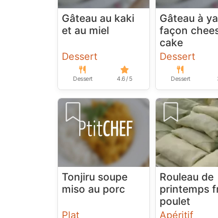
Gâteau au kaki
Gâteau à ya
et au miel
façon chee
cake
Dessert
Dessert
Dessert
4.6 / 5
Dessert
Tonjiru soupe
Rouleau de
miso au porc
printemps fr
poulet
Plat
Apéritif