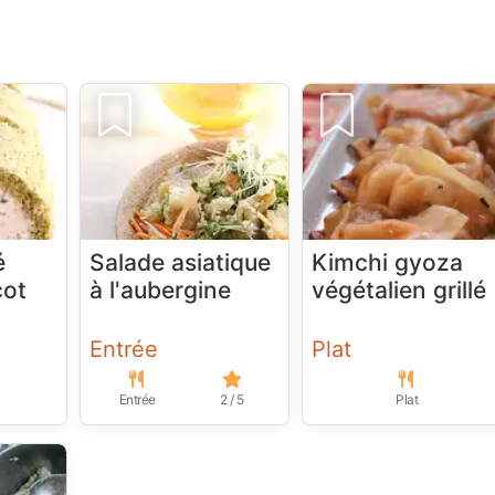
é
Salade asiatique
Kimchi gyoza
cot
à l'aubergine
végétalien grillé
Entrée
Plat
Entrée
2 / 5
Plat