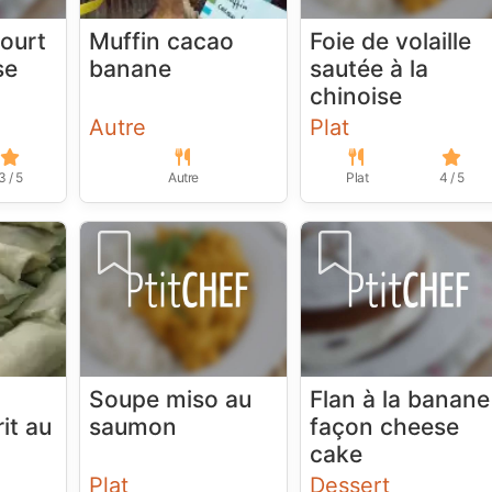
ourt
Muffin cacao
Foie de volaille
se
banane
sautée à la
chinoise
Autre
Plat
3 / 5
Autre
Plat
4 / 5
Soupe miso au
Flan à la banane
it au
saumon
façon cheese
cake
Plat
Dessert