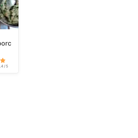
porc
.4 / 5