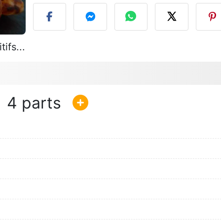
ifs...
4