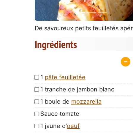
De savoureux petits feuilletés apérit
Ingrédients
1
pâte feuilletée
1 tranche de jambon blanc
1 boule de
mozzarella
Sauce tomate
1 jaune d'
oeuf