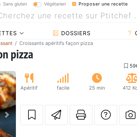
Sans gluten
Végétarien
Proposer une recette
ETTES
DOSSIERS
issant
Croissants apéritifs façon pizza
on pizza
Apéritif
facile
25 min
412 K
Envoyer cette r
Imprimer c
Poser
Suivant
P