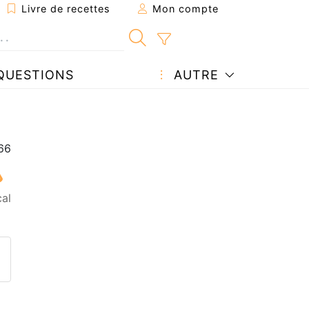
Livre de recettes
Mon compte
QUESTIONS
AUTRE
cal
ecette à un ami
ette page
 une question à l'auteur
ublier votre photo de cette r