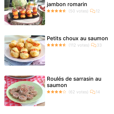
jambon romarin
Petits choux au saumon
Roulés de sarrasin au
saumon