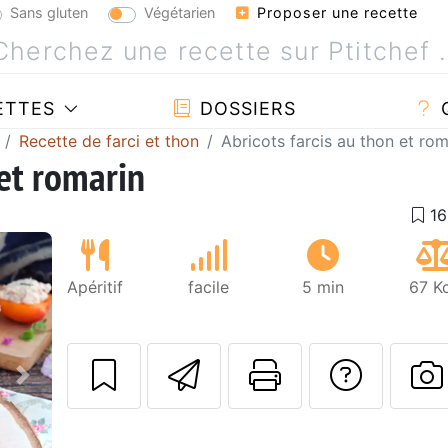
Sans gluten
Végétarien
Proposer une recette
ETTES
DOSSIERS
Recette de farci et thon
Abricots farcis au thon et rom
 et romarin
Apéritif
facile
5 min
67 K
Envoyer cette r
Imprimer c
Poser
Suivant
P