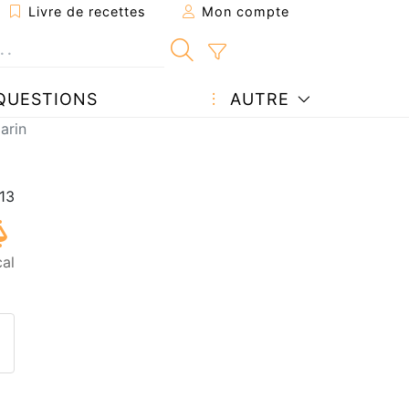
Livre de recettes
Mon compte
QUESTIONS
AUTRE
arin
cal
ecette à un ami
ette page
 une question à l'auteur
ublier votre photo de cette r