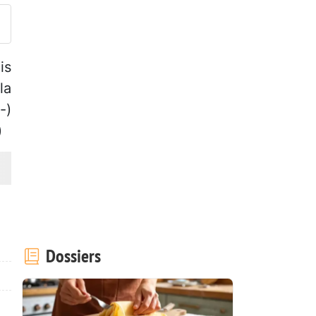
is
la
-)
)
Dossiers