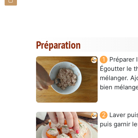
Préparation
Préparer l
Égoutter le t
mélanger. Ajo
bien mélange
Laver pui
puis garnir l