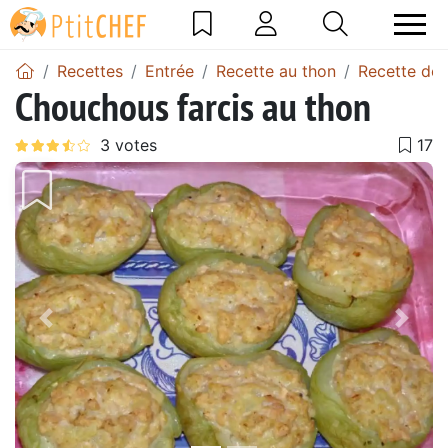
Recettes
Entrée
Recette au thon
Recette de f
Chouchous farcis au thon
Précédent
Suiv