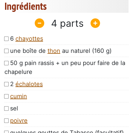
Ingrédients
4
6
chayottes
une boîte de
thon
au naturel (160 g)
50 g pain rassis + un peu pour faire de la
chapelure
2
échalotes
cumin
sel
poivre
quelques gouttes de Tabasco (facultatif)