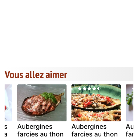
Vous allez aimer
cis
Aubergines
Aubergines
Aub
 la
farcies au thon
farcies au thon
far