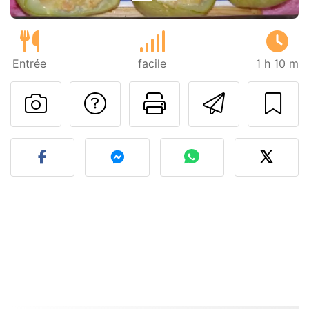
Entrée
facile
1 h 10 m
Poser une question
Imprimer cet
Envoyer
Publier votre photo de cet