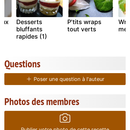
aux
Desserts
P'tits wraps
Wra
e
bluffants
tout verts
mexi
rapides (1)
Questions
Poser une question à l'auteur
Photos des membres
Publier votre photo de cette recette