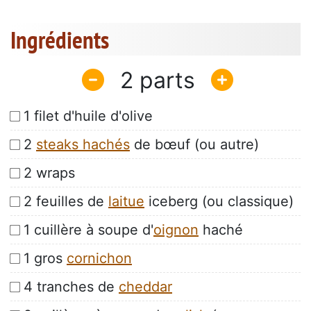
Ingrédients
2
1 filet d'huile d'olive
2
steaks hachés
de bœuf (ou autre)
2 wraps
2 feuilles de
laitue
iceberg (ou classique)
1 cuillère à soupe d'
oignon
haché
1 gros
cornichon
4 tranches de
cheddar