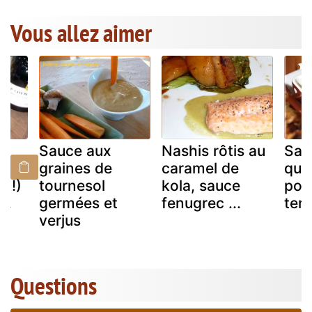
Vous allez aimer
Sauce aux
Nashis rôtis au
Sau
graines de
caramel de
qui 
ù !)
tournesol
kola, sauce
po
..
germées et
fenugrec ...
terr
verjus
Questions