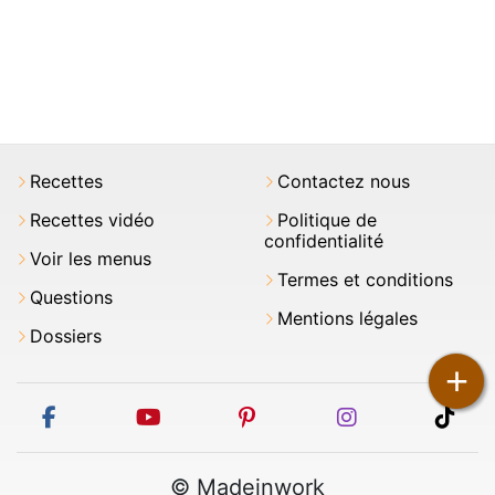
Recettes
Contactez nous
Recettes vidéo
Politique de
confidentialité
Voir les menus
Termes et conditions
Questions
Mentions légales
Dossiers
+
facebook
youtube
pinterest
instagram
tikt
© Madeinwork