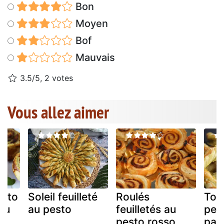
Bon
Moyen
Bof
Mauvais
3.5/5, 2 votes
Vous allez aimer
esto
Soleil feuilleté
Roulés
Tor
au
au pesto
feuilletés au
pes
pesto rosso
par