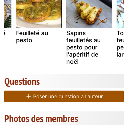
eté
Feuilleté au
Sapins
Tor
pesto
feuilletés au
feui
pesto pour
pes
l'apéritif de
lar
noël
Questions
Poser une question à l'auteur
Photos des membres