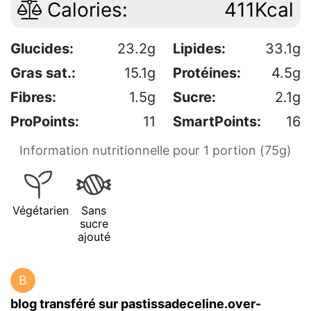
Calories:
411Kcal
Glucides:
23.2g
Lipides:
33.1g
Gras sat.:
15.1g
Protéines:
4.5g
Fibres:
1.5g
Sucre:
2.1g
ProPoints:
11
SmartPoints:
16
Information nutritionnelle pour 1 portion (75g)
Végétarien
Sans
sucre
ajouté
B
blog transféré sur pastissadeceline.over-