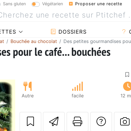
Sans gluten
Végétarien
Proposer une recette
ETTES
DOSSIERS
at
Bouchée au chocolat
Des petites gourmandises pour
es pour le café... bouchées
Autre
facile
12 m
Envoyer cette r
Imprimer c
Poser