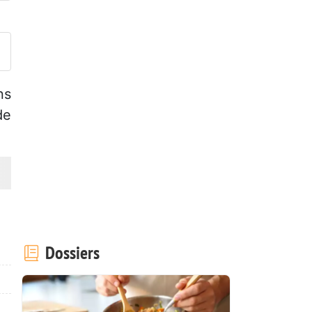
ublier votre photo de cette r
ns
de
Dossiers