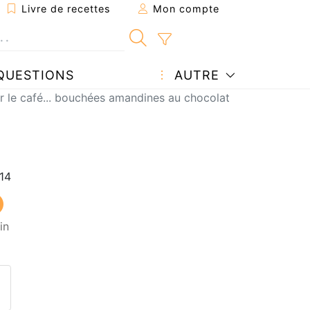
Livre de recettes
Mon compte
QUESTIONS
AUTRE
 le café... bouchées amandines au chocolat
in
ecette à un ami
ette page
 une question à l'auteur