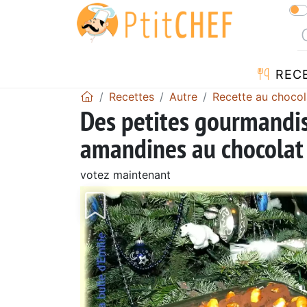
REC
Recettes
Autre
Recette au chocol
Des petites gourmandis
amandines au chocolat
votez maintenant