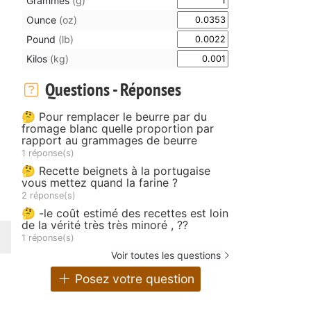
Grammes
(g)
Ounce
(oz)
Pound
(lb)
Kilos
(kg)
Questions - Réponses
🤔 Pour remplacer le beurre par du
fromage blanc quelle proportion par
rapport au grammages de beurre
1 réponse(s)
🤔 Recette beignets à la portugaise
vous mettez quand la farine ?
2 réponse(s)
🤔 -le coût estimé des recettes est loin
de la vérité très très minoré , ??
1 réponse(s)
Voir toutes les questions
Posez votre question