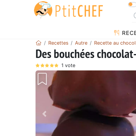
REC
Recettes
Autre
Recette au chocol
Des bouchées chocolat-
Précédent