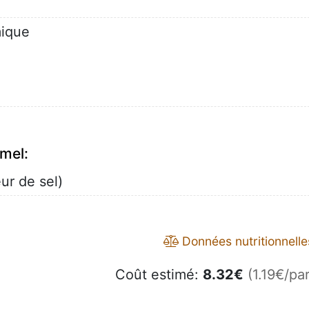
mique
mel:
ur de sel)
Données nutritionnelle
Coût estimé:
8.32
€
(1.19€/par