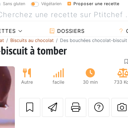
Sans gluten
Végétarien
Proposer une recette
ETTES
DOSSIERS
at
Biscuits au chocolat
Des bouchées chocolat-biscuit
biscuit à tomber
Autre
facile
30 min
733 Kc
Envoyer cette r
Imprimer c
Poser
Suivant
P