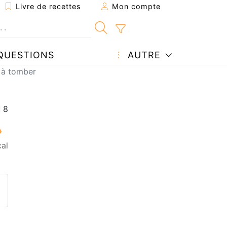
Livre de recettes
Mon compte
QUESTIONS
AUTRE
 à tomber
al
ecette à un ami
ette page
 une question à l'auteur
ublier votre photo de cette r