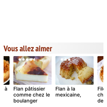
Vous allez aimer
er à
Flan pâtissier
Flan à la
File
comme chez le
mexicaine,
char
boulanger
de 