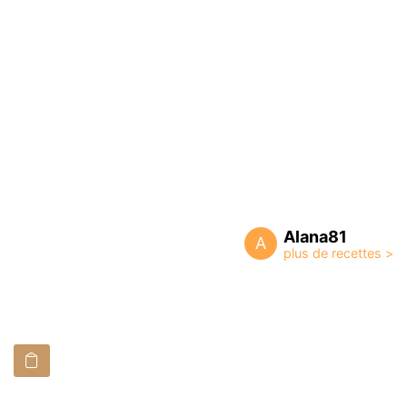
Alana81
A