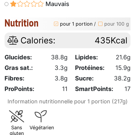
Mauvais
Nutrition
pour 1 portion
/
pour 100 g
Calories:
435Kcal
Glucides:
38.8g
Lipides:
21.6g
Gras sat.:
3.3g
Protéines:
15.9g
Fibres:
3.8g
Sucre:
38.2g
ProPoints:
11
SmartPoints:
17
Information nutritionnelle pour 1 portion (217g)
Sans
Végétarien
gluten