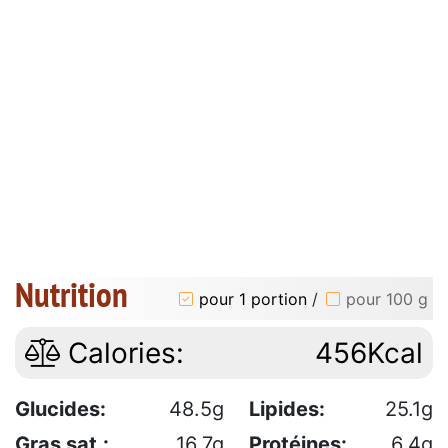
Nutrition
pour 1 portion
/
pour 100 g
Calories:
456Kcal
Glucides:
48.5g
Lipides:
25.1g
Gras sat.:
16.7g
Protéines:
6.4g