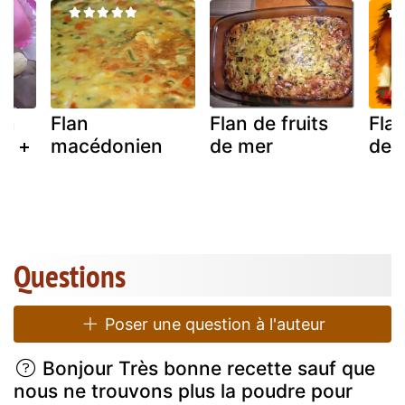
an
Flan
Flan de fruits
Flan
s +
macédonien
de mer
de 
Questions
Poser une question à l'auteur
Bonjour Très bonne recette sauf que
nous ne trouvons plus la poudre pour