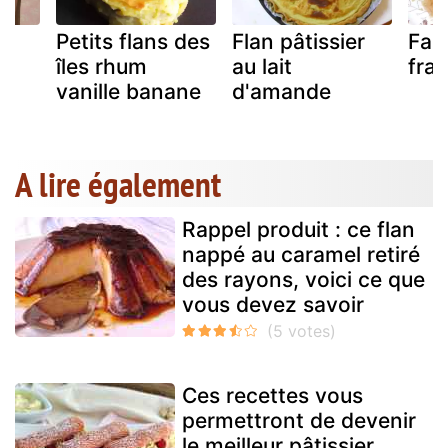
ux
Petits flans des
Flan pâtissier
Far
îles rhum
au lait
fra
vanille banane
d'amande
A lire également
Rappel produit : ce flan
nappé au caramel retiré
des rayons, voici ce que
vous devez savoir
Ces recettes vous
permettront de devenir
le meilleur pâtissier