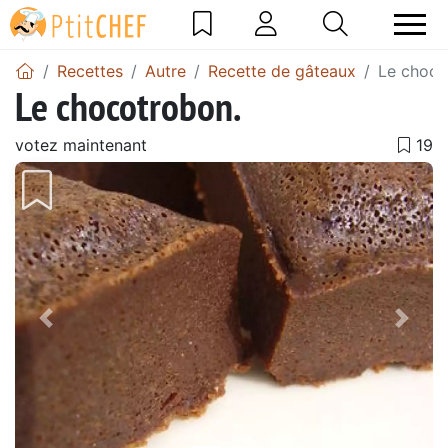
Recettes
Autre
Recette de gâteaux
Le choco
Le chocotrobon.
votez maintenant
Précédent
Suiv