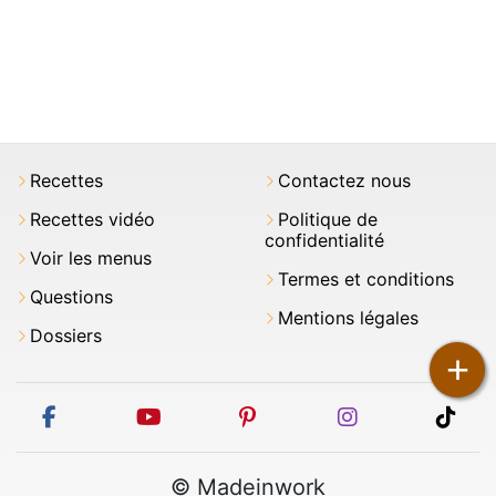
Recettes
Contactez nous
Recettes vidéo
Politique de
confidentialité
Voir les menus
Termes et conditions
Questions
Mentions légales
Dossiers
+
facebook
youtube
pinterest
instagram
tikt
© Madeinwork