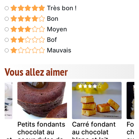
Très bon !
Bon
Moyen
Bof
Mauvais
Vous allez aimer
Petits fondants
Carré fondant
Fon
u
chocolat au
au chocolat
cho