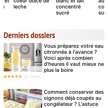
r et
coeur dulce de
blanc et lait
au l
ré
leche
concentré
con
sucré
suc
Derniers dossiers
Vous préparez votre eau
citronnée à l'avance ?
Voici après combien
d'heures il vaut mieux ne
plus la boire
Comment conserver des
oignons déjà coupés au
congélateur ? L'astuce