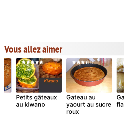
Vous allez aimer
Petits gâteaux
Gateau au
Gat
ux
au kiwano
yaourt au sucre
fla
s
roux