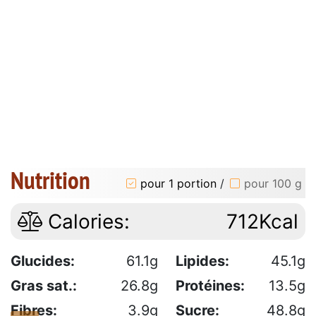
Nutrition
pour 1 portion
/
pour 100 g
Calories:
712Kcal
Glucides:
61.1g
Lipides:
45.1g
Gras sat.:
26.8g
Protéines:
13.5g
Fibres:
3.9g
Sucre:
48.8g