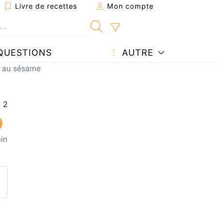
Livre de recettes
Mon compte
QUESTIONS
AUTRE
t au sésame
in
ecette à un ami
ette page
 une question à l'auteur
ublier votre photo de cette r