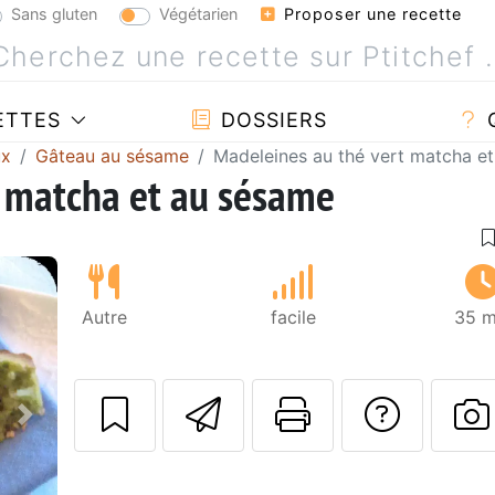
Sans gluten
Végétarien
Proposer une recette
ETTES
DOSSIERS
ux
Gâteau au sésame
Madeleines au thé vert matcha e
t matcha et au sésame
Autre
facile
35 m
Envoyer cette r
Imprimer c
Poser
Suivant
P