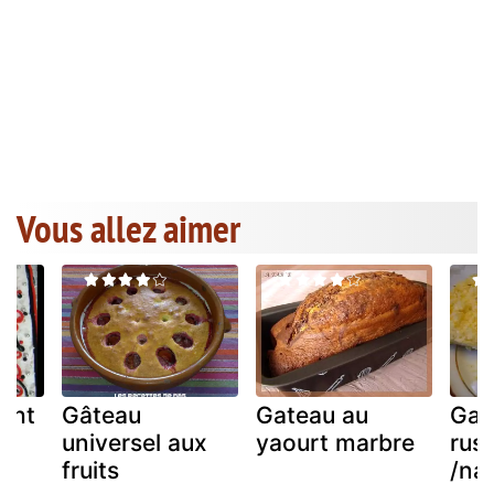
Vous allez aimer
ight
Gâteau
Gateau au
Gat
universel aux
yaourt marbre
rus
e)
fruits
/na