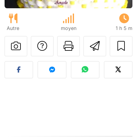
Autre
moyen
1 h 5 m
Poser une question
Imprimer cet
Envoyer
Publier votre photo de cet