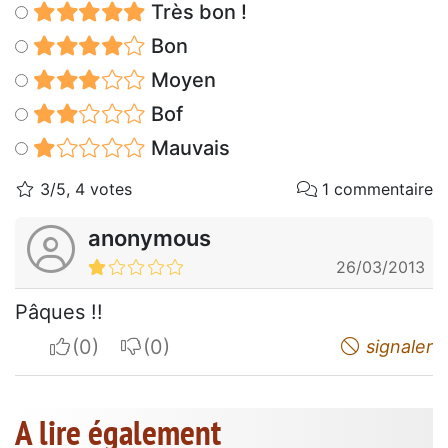
Très bon !
Bon
Moyen
Bof
Mauvais
3/5, 4 votes
1 commentaire
anonymous
26/03/2013
Pâques !!
I apreciate
I do not appreciate
signaler
A lire également