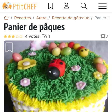
Recettes
Autre
Recette de gâteaux
Panier d
Panier de pâques
Précédent
Suiv