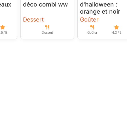
eaux
déco combi ww
d'halloween :
orange et noir
Dessert
Goûter
.5 / 5
Dessert
Goûter
4.3 / 5