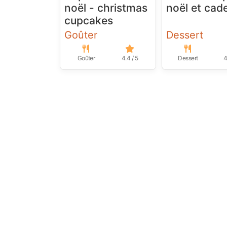
noël - christmas
noël et cad
cupcakes
Goûter
Dessert
Goûter
4.4 / 5
Dessert
4