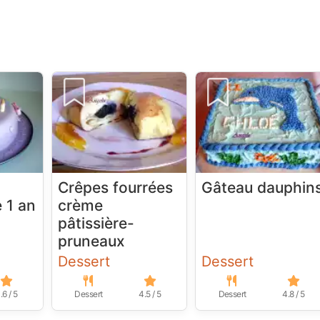
Crêpes fourrées
Gâteau dauphin
e 1 an
crème
pâtissière-
pruneaux
Dessert
Dessert
.6 / 5
Dessert
4.5 / 5
Dessert
4.8 / 5