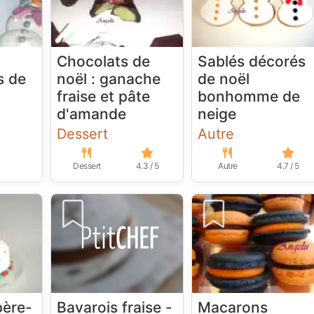
Chocolats de
Sablés décorés
 de
noël : ganache
de noël
fraise et pâte
bonhomme de
d'amande
neige
Dessert
Autre
Dessert
4.3 / 5
Autre
4.7 / 5
père-
Bavarois fraise -
Macarons