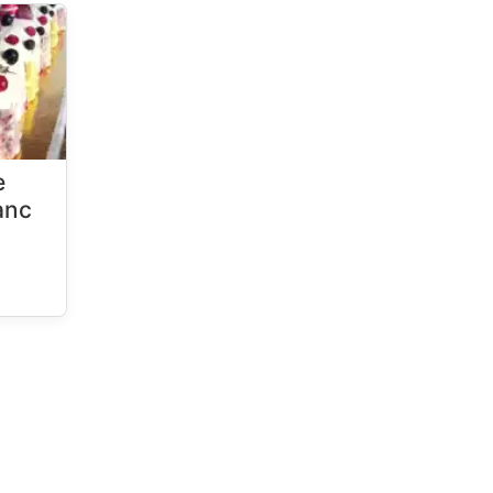
e
anc