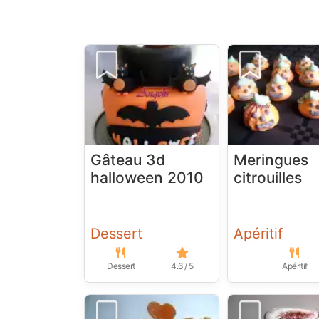
Gâteau 3d
Meringues
halloween 2010
citrouilles
Dessert
Apéritif
Dessert
4.6 / 5
Apéritif