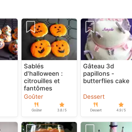
Sablés
Gâteau 3d
d'halloween :
papillons -
citrouilles et
butterflies cake
fantômes
Goûter
Dessert
Goûter
3.8 / 5
Dessert
4.9 / 5