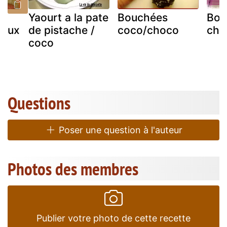
ée
Yaourt a la pate
Bouchées
Bou
 aux
de pistache /
coco/choco
cho
coco
Questions
Poser une question à l'auteur
Photos des membres
Publier votre photo de cette recette