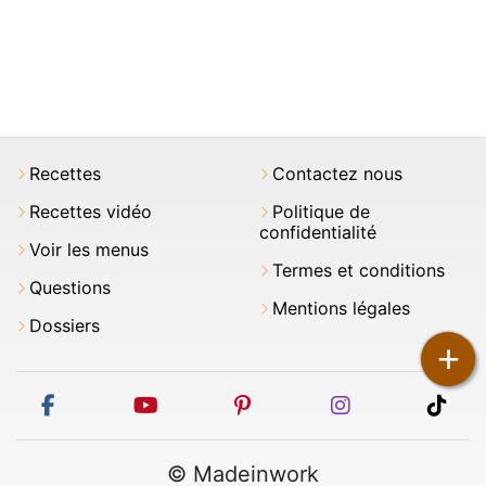
Recettes
Contactez nous
Recettes vidéo
Politique de
confidentialité
Voir les menus
Termes et conditions
Questions
Mentions légales
Dossiers
+
facebook
youtube
pinterest
instagram
tikt
© Madeinwork