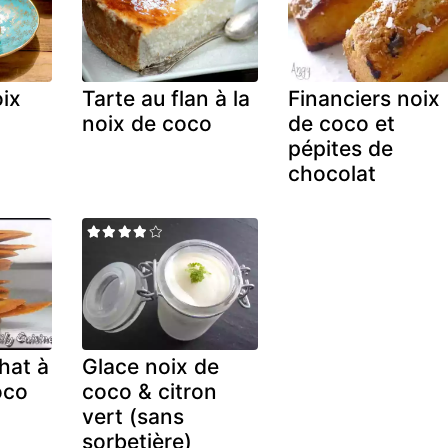
oix
Tarte au flan à la
Financiers noix
noix de coco
de coco et
pépites de
chocolat
hat à
Glace noix de
oco
coco & citron
vert (sans
sorbetière)