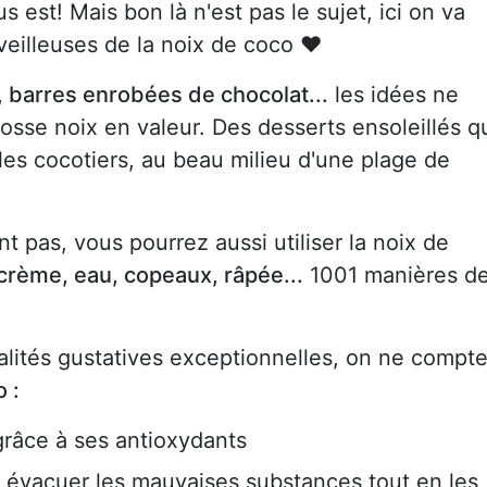
lus est! Mais bon là n'est pas le sujet, ici on va
veilleuses de la noix de coco ♥
, barres enrobées de chocolat...
les idées ne
sse noix en valeur. Des desserts ensoleillés q
es cocotiers, au beau milieu d'une plage de
t pas, vous pourrez aussi utiliser la noix de
, crème, eau, copeaux, râpée...
1001 manières d
alités gustatives exceptionnelles, on ne compt
 :
grâce à ses antioxydants
 à évacuer les mauvaises substances tout en les