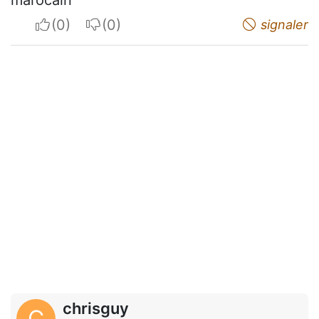
marocain
I apreciate
I do not appreciate
signaler
chrisguy
C