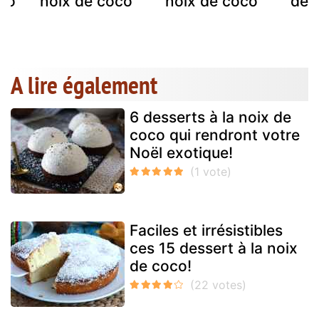
co
noix de coco
noix de coco
de 
A lire également
6 desserts à la noix de
coco qui rendront votre
Noël exotique!
Faciles et irrésistibles
ces 15 dessert à la noix
de coco!