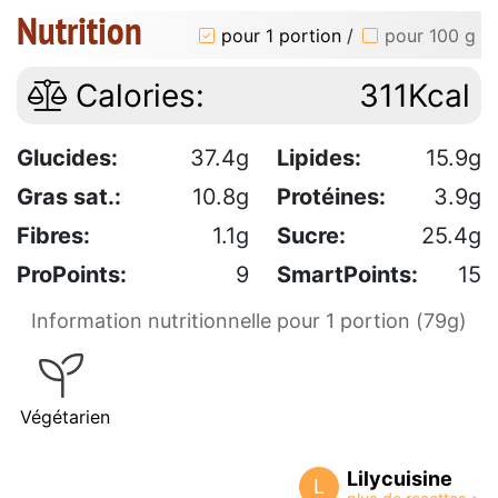
Nutrition
pour 1 portion
/
pour 100 g
Calories:
311Kcal
Glucides:
37.4g
Lipides:
15.9g
Gras sat.:
10.8g
Protéines:
3.9g
Fibres:
1.1g
Sucre:
25.4g
ProPoints:
9
SmartPoints:
15
Information nutritionnelle pour 1 portion (79g)
Végétarien
Lilycuisine
L