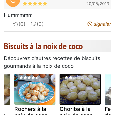
20/05/2013
Hummmmm
I apreciate
I do not appreciate
signaler
Biscuits à la noix de coco
Découvrez d'autres recettes de biscuits
gourmands à la noix de coco
ou
Rochers à la
Ghoriba à la
Fek