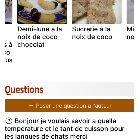
Demi-lune a la
Sucrerie à la
Min
noix de coco
noix de coco
noi
es à
chocolat
coco
tous
Questions
Poser une question à l'auteur
Bonjour je voulais savoir a quelle
température et le tant de cuisson pour
les langues de chats merci