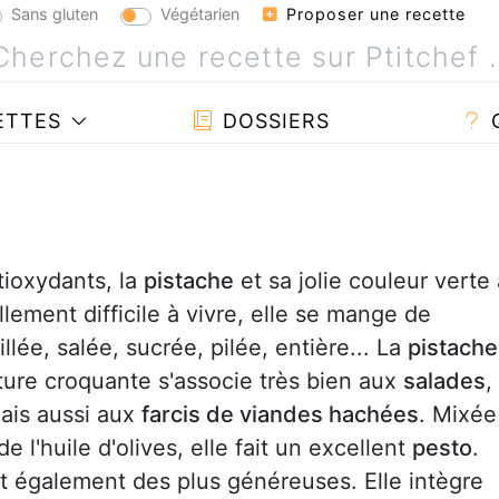
Sans gluten
Végétarien
Proposer une recette
ETTES
DOSSIERS
tioxydants, la
pistache
et sa jolie couleur verte 
ement difficile à vivre, elle se mange de
rillée, salée, sucrée, pilée, entière... La
pistache
xture croquante s'associe très bien aux
salades
,
ais aussi aux
farcis de viandes hachées
. Mixée
 l'huile d'olives, elle fait un excellent
pesto
.
st également des plus généreuses. Elle intègre