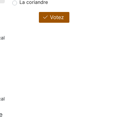
La coriandre
Votez
al
cal
e