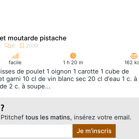
ulet moutarde pistache
facile
1 h 20 m
162 k
uisses de poulet 1 oignon 1 carotte 1 cube de
t garni 10 cl de vin blanc sec 20 cl d'eau 1 c. à
e 2 c. à soupe...
 ?
Ptitchef
tous les matins
, insérez votre email.
Je m'inscris