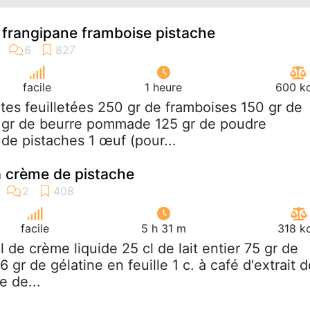
s frangipane framboise pistache
facile
1 heure
600 kc
âtes feuilletées 250 gr de framboises 150 gr de
 gr de beurre pommade 125 gr de poudre
de pistaches 1 œuf (pour...
a crème de pistache
facile
5 h 31 m
318 k
cl de crème liquide 25 cl de lait entier 75 gr de
 gr de gélatine en feuille 1 c. à café d'extrait d
e de...