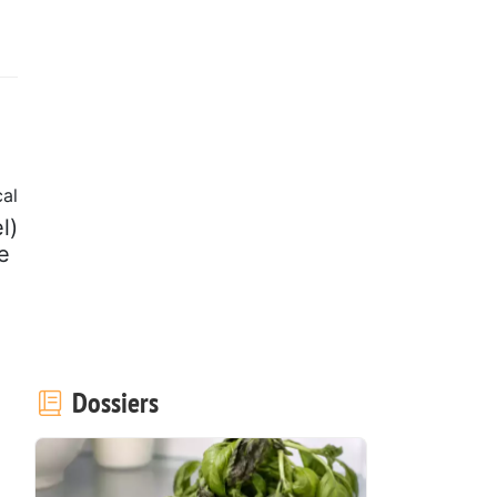
al
l)
de
Dossiers