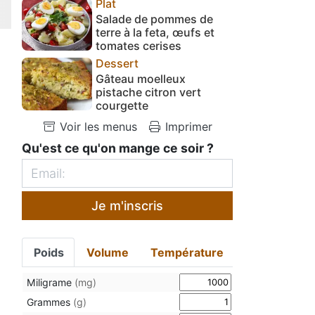
Plat
Salade de pommes de
terre à la feta, œufs et
tomates cerises
Dessert
Gâteau moelleux
pistache citron vert
courgette
Voir les menus
Imprimer
Qu'est ce qu'on mange ce soir ?
Je m'inscris
Poids
Volume
Température
Miligrame
(mg)
Grammes
(g)