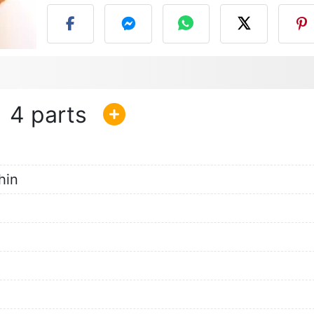
4
hin