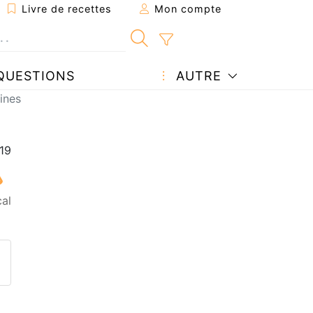
Livre de recettes
Mon compte
QUESTIONS
AUTRE
lines
cal
ecette à un ami
ette page
 une question à l'auteur
ublier votre photo de cette r