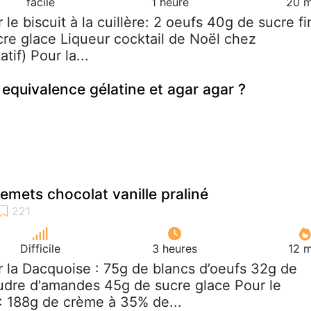
facile
1 heure
20 m
r le biscuit à la cuillère: 2 oeufs 40g de sucre fi
cre glace Liqueur cocktail de Noël chez
tif) Pour la...
 equivalence gélatine et agar agar ?
emets chocolat vanille praliné
Difficile
3 heures
12 m
r la Dacquoise : 75g de blancs d’oeufs 32g de
udre d'amandes 45g de sucre glace Pour le
: 188g de crème à 35% de...