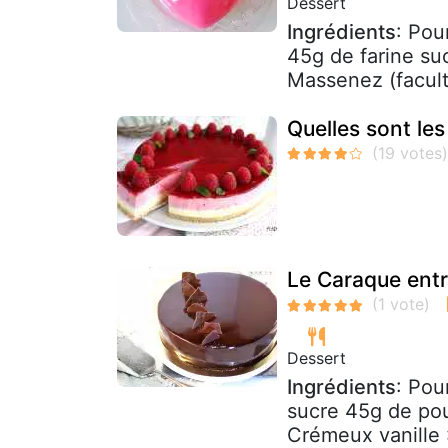
Dessert
Ingrédients
: Pou
45g de farine su
Massenez (faculta
Quelles sont les
Le Caraque entr
Dessert
Ingrédients
: Pou
sucre 45g de po
Crémeux vanille 