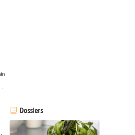
in
 :
Dossiers