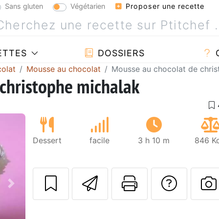
Sans gluten
Végétarien
Proposer une recette
ETTES
DOSSIERS
olat
Mousse au chocolat
Mousse au chocolat de chris
christophe michalak
Dessert
facile
3 h 10 m
846 Kc
Envoyer cette r
Imprimer c
Poser
Suivant
P