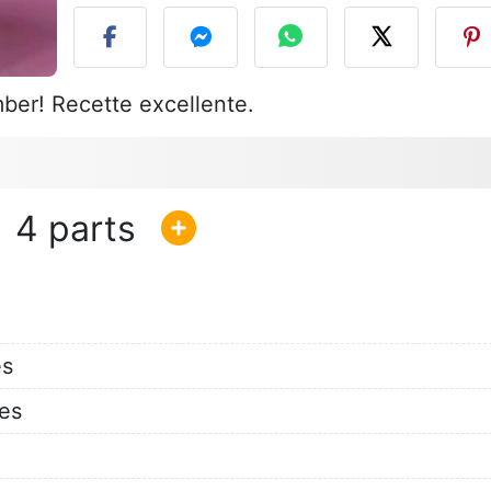
mber! Recette excellente.
4
es
les