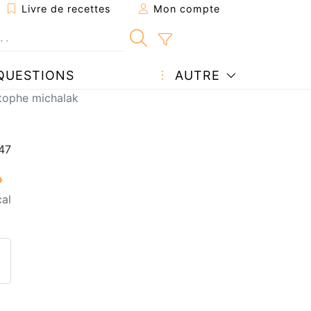
Livre de recettes
Mon compte
QUESTIONS
AUTRE
tophe michalak
al
ecette à un ami
ette page
 une question à l'auteur
ublier votre photo de cette r