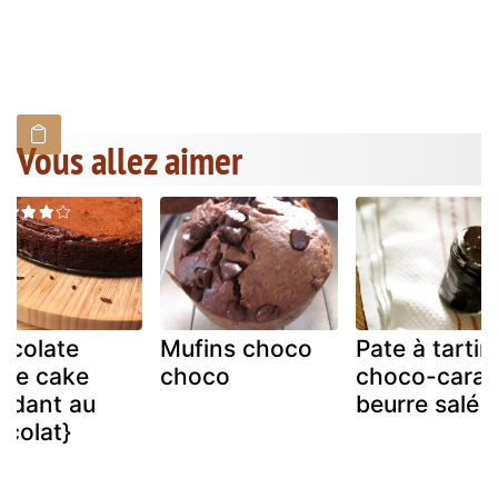
Vous allez aimer
ocolate
Mufins choco
Pate à tartin
dge cake
choco
choco-cara
ondant au
beurre salé
colat}