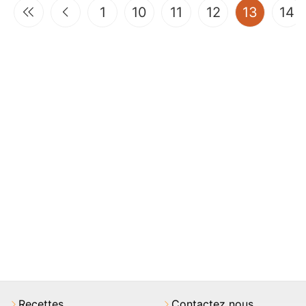
(curren
1
10
11
12
13
14
Recettes
Contactez nous