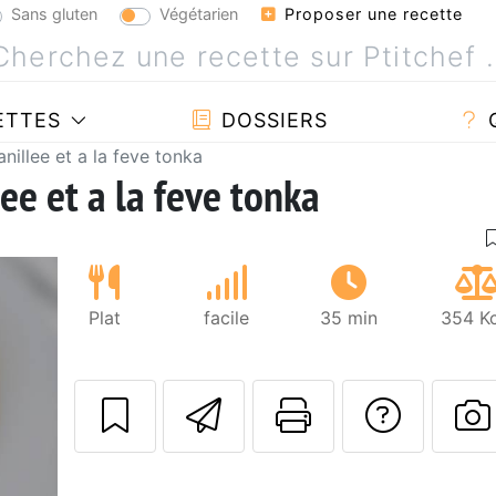
Sans gluten
Végétarien
Proposer une recette
ETTES
DOSSIERS
nillee et a la feve tonka
ee et a la feve tonka
Plat
facile
35 min
354 Kc
Envoyer cette r
Imprimer c
Poser
P