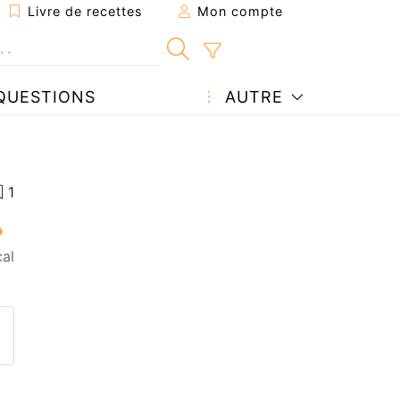
Livre de recettes
Mon compte
QUESTIONS
AUTRE
al
ecette à un ami
ette page
 une question à l'auteur
ublier votre photo de cette r