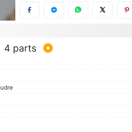
4
oudre